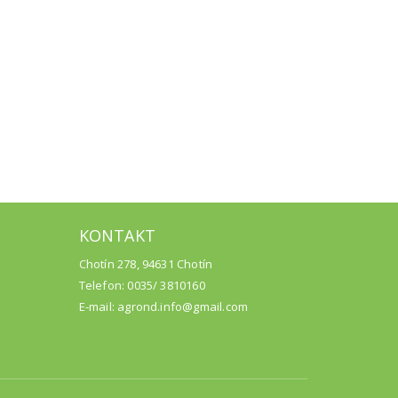
KONTAKT
Chotín 278, 94631 Chotín
Telefon: 0035/ 3810160
E-mail: agrond.info@gmail.com