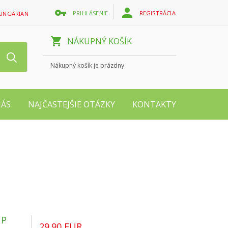
PRIHLÁSENIE
REGISTRÁCIA
UNGARIAN
NÁKUPNÝ KOŠÍK
Nákupný košík je prázdny
NÁS
NAJČASTEJŠIE OTÁZKY
KONTAKTY
UP
29.90 EUR