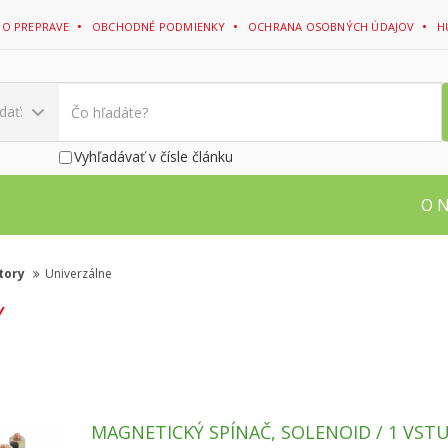
 O PREPRAVE
OBCHODNÉ PODMIENKY
OCHRANA OSOBNÝCH ÚDAJOV
H
dať:
Vyhľadávať v čísle článku
O 
tory
Univerzálne
Y
MAGNETICKÝ SPÍNAČ, SOLENOID / 1 VST