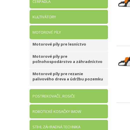
ČERPADLÁ
KULTIVÁTORY
MOTOROVÉ PÍLY
Motorové píly pre lesníctvo
Motorové píly pre
poľnohospodárstvo a záhradníctvo
Motorové píly pre rezanie
palivového dreva a údržbu pozemku
POSTREKOVAČE, ROSIČE
ROBOTICKÉ KOSAČKY IMOW
STIHL ZÁHRADNÁ TECHNIKA