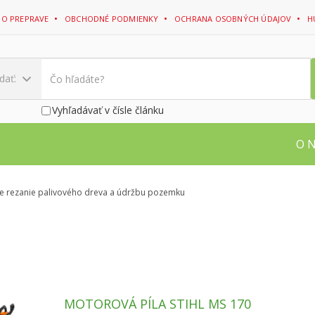
 O PREPRAVE
OBCHODNÉ PODMIENKY
OCHRANA OSOBNÝCH ÚDAJOV
H
dať:
Vyhľadávať v čísle článku
O 
re rezanie palivového dreva a údržbu pozemku
MOTOROVÁ PÍLA STIHL MS 170