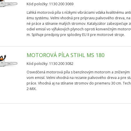
Kód položky: 1130 200 3069
Ľahká motorová píla s nízkymi vibráciami vďaka kvalitnému ant
ému systému. Veľmi vhodná pre prípravu palivového dreva, na
né práce a stínanie malých stromov. Katalyzátor zabezpečuje z
odiel emisií vo výfukových plynoch oproti konvenčným motoro
m. Splňuje predpisy pre splodiny EU II pre motorové stroje.
MOTOROVÁ PÍLA STIHL MS 180
Kód položky: 1130 200 3082
Osvedčená motorová píla s benzínovým motorom a zníženým
vom emisií. Velmi vhodná na rezanie palivového dreva a pre s
práce. Vhodná aj na stínanie stromov do priemeru 30 cm. Tec
2-MIX.