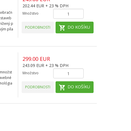
202.44 EUR + 23 % DPH
ivibračn
Množstvo
 staveb
nížený p
DO KOŠÍKU
PODROBNOSTI
vým píla
299.00 EUR
243.09 EUR + 23 % DPH
 množst
Množstvo
tavebné
hnológia
DO KOŠÍKU
PODROBNOSTI