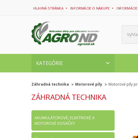
HLAVNÁ STRÁNKA
INFORMÁCIE O NÁKUPE
INFORMÁCIE
Vyhľa
KATEGÓRIE
Záhradná technika
Motorové píly
Motorové píly p
ZÁHRADNÁ TECHNIKA
AKUMULÁTOROVÉ, ELEKTRICKÉ A
MOTOROVÉ KOSAČKY