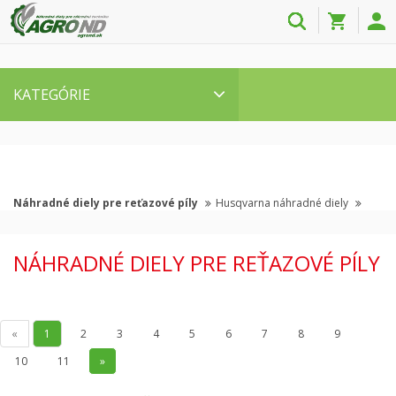
KATEGÓRIE
Náhradné diely pre reťazové píly
Husqvarna náhradné diely
NÁHRADNÉ DIELY PRE REŤAZOVÉ PÍLY
«
1
2
3
4
5
6
7
8
9
10
11
»