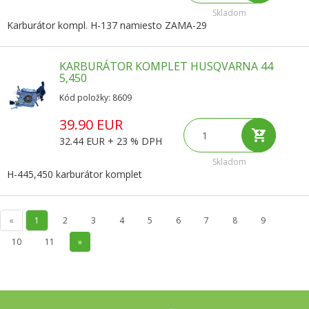
Skladom
Karburátor kompl. H-137 namiesto ZAMA-29
KARBURÁTOR KOMPLET HUSQVARNA 44
5,450
Kód položky: 8609
39.90 EUR
32.44 EUR + 23 % DPH
Skladom
H-445,450 karburátor komplet
«
1
2
3
4
5
6
7
8
9
10
11
»