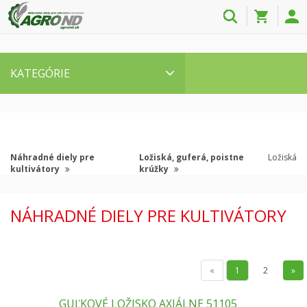
KATEGÓRIE
Náhradné diely pre
Ložiská, guferá, poistne
Ložiská
kultivátory
krúžky
NÁHRADNÉ DIELY PRE KULTIVÁTORY
«
1
2
»
GUĽKOVÉ LOŽISKO AXIÁLNE 51105