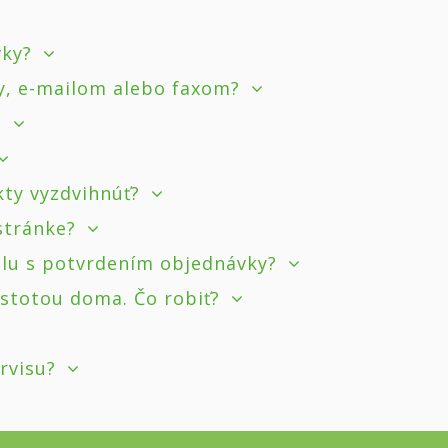
vky?
y, e-mailom alebo faxom?
?
kty vyzdvihnúť?
 stránke?
ilu s potvrdením objednávky?
istotou doma. Čo robiť?
rvisu?