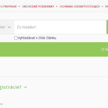
 O PREPRAVE
OBCHODNÉ PODMIENKY
OCHRANA OSOBNÝCH ÚDAJOV
H
dať:
Vyhľadávať v čísle článku
O 
gistrácie?