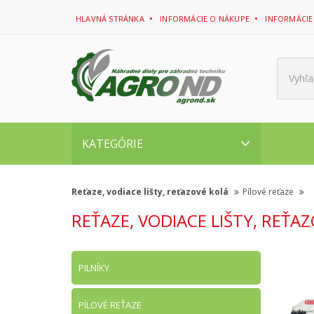
HLAVNÁ STRÁNKA
INFORMÁCIE O NÁKUPE
INFORMÁCIE
Vyhľa
KATEGÓRIE
Reťaze, vodiace lišty, reťazové kolá
Pílové reťaze
REŤAZE, VODIACE LIŠTY, REŤA
PILNÍKY
PÍLOVÉ REŤAZE