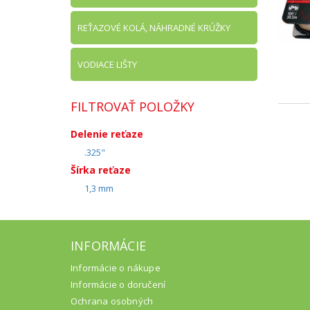
REŤAZOVÉ KOLÁ, NÁHRADNÉ KRÚŽKY
VODIACE LIŠTY
FILTROVAŤ POLOŽKY
Delenie reťaze
.325"
Šírka reťaze
1,3 mm
INFORMÁCIE
Informácie o nákupe
Informácie o doručení
Ochrana osobných